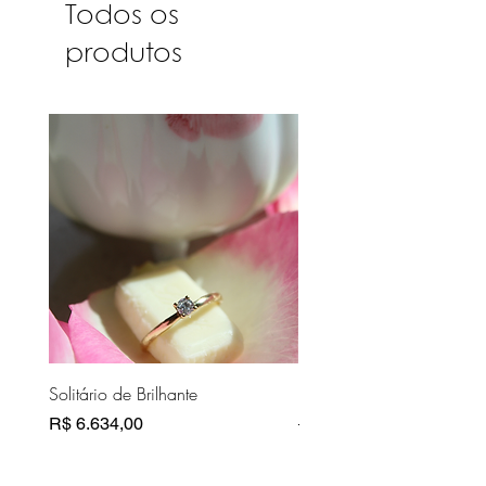
Todos os
produtos
Solitário de Brilhante
Pasta Couro Bege
Preço
Preço normal
R$ 6.634,00
R$ 10.810,00