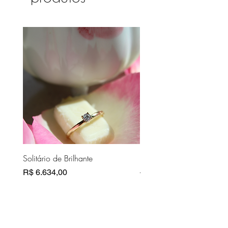
Solitário de Brilhante
Pasta Couro Bege
Preço
Preço normal
R$ 6.634,00
R$ 10.810,00