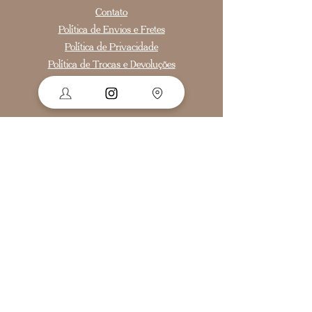
Contato
Política de Envios e Fretes
Política de Privacidade
Política de Trocas e Devoluções
Políticas de Benefícios
Segurança
Ambiente 100% Seguro.
Sua Informação é Protegida Pela
Criptografia SSL 256-Bit.
Como medir o anel
Cadastre-se para receber nossas ofertas e
novidades