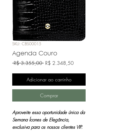
SKU: CBS00015
Agenda Couro
Preço
Preço
 R$ 3.355,00 
R$ 2.348,50
normal
promocional
Adicionar ao carrinho
Comprar
Aproveite essa oportunidade única da
Semana Ícones de Elegância,
exclusiva para os nossos clientes VIP.