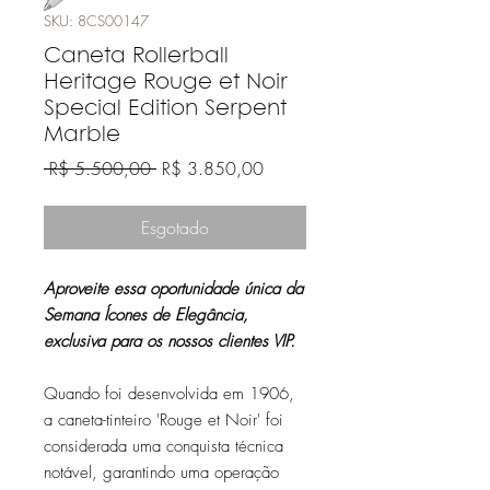
SKU: 8CS00147
Caneta Rollerball
Heritage Rouge et Noir
Special Edition Serpent
Marble
Preço
Preço
 R$ 5.500,00 
R$ 3.850,00
normal
promocional
Esgotado
Aproveite essa oportunidade única da
Semana Ícones de Elegância,
exclusiva para os nossos clientes VIP.
Quando foi desenvolvida em 1906,
a caneta-tinteiro 'Rouge et Noir' foi
considerada uma conquista técnica
notável, garantindo uma operação