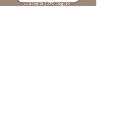
Ambiente 100% Seguro.
Sua Informação é Protegida Pela
Criptografia SSL 256-Bit.
Como medir o anel
Cadastre-se para receber nossas ofertas e
novidades
© 2021 por Danydeb. Orgulhosamente criado
pela Duas Comunicação.
DANYDEB - DDL Comércio de Artigos de