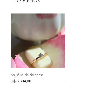
produtos
Solitário de Brilhante
Pasta Couro Bege
Preço
Preço normal
R$ 6.634,00
R$ 10.810,00