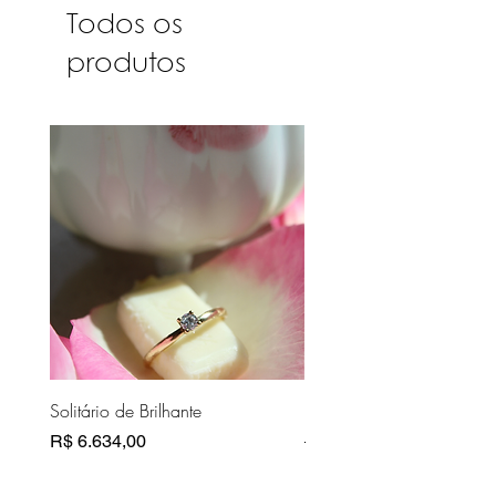
Todos os
produtos
Solitário de Brilhante
Pasta Couro Bege
Preço
Preço normal
R$ 6.634,00
R$ 10.810,00