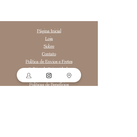
Página Inicial
Loja
Sobre
Contato
Política de Envios e Fretes
Política de Privacidade
Política de Trocas e Devoluções
Políticas de Benefícios
Segurança
Ambiente 100% Seguro.
Sua Informação é Protegida Pela
Criptografia SSL 256-Bit.