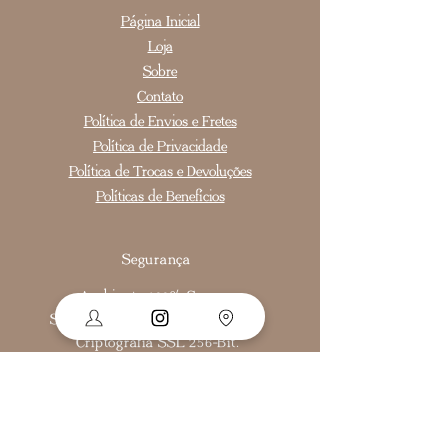
Página Inicial
Loja
Sobre
Contato
Política de Envios e Fretes
Política de Privacidade
Política de Trocas e Devoluções
Políticas de Benefícios
Segurança
Ambiente 100% Seguro.
Sua Informação é Protegida Pela
Criptografia SSL 256-Bit.
Como medir o anel
Cadastre-se para receber nossas ofertas e