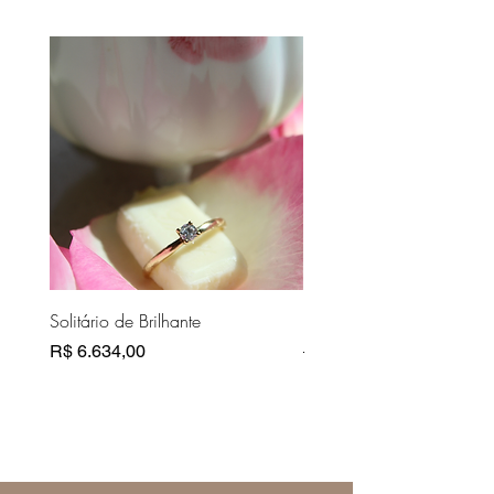
Solitário de Brilhante
Pasta Couro Bege
Preço
Preço normal
R$ 6.634,00
R$ 10.810,00